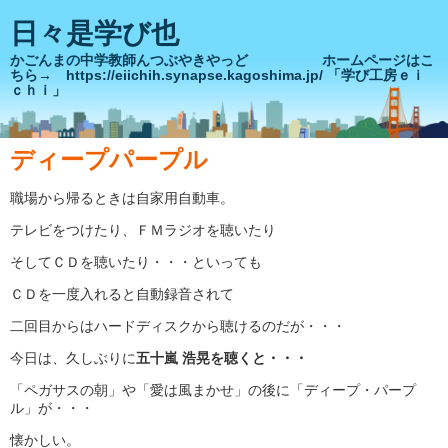
日々是学び也
かごんまの中学教師んつぶやきやっど ホームページはこ
ちら→ https://eiichih.synapse.kagoshima.jp/ 「学び工房ｅｉ
ｃｈｉ」
ディープパープル
職場から帰るときは自家用自動車。
テレビをつけたり、ＦＭラジオを聴いたり
そしてＣＤを聴いたり・・・といっても
ＣＤを一度入れると自動録音されて
二回目からはハードディスクから聴けるのだが・・・
今日は、久しぶりに
五十嵐 浩晃を聴くと・・・
「ペガサスの朝」や「愛は風まかせ」の後に「ディープ・パープ
ル」が・・・
懐かしい。