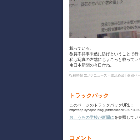
載っている。
教員不祥事未然に防げということで行
私も写真の左端にちょこっと載っているよ
南日本新聞の今日付ね。
投稿時刻 21:43
ニュース・政治経済
|
個別ペ
トラックバック
このページのトラックバックURL：
http://app.synapse-blog.jp/t/trackback/230711/
お、うちの学校が新聞に
を参照してい
コメント