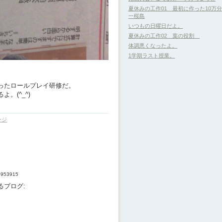
夏休みの工作01 最初に作った10万
一桜島
いつもの日曜日だよ。
夏休みの工作02 葉の役割
体調悪くなったよ。
1学期ラスト授業。
ったロールプレイ研修だ。
。(^_^)
ージ
30953915
るブログ: