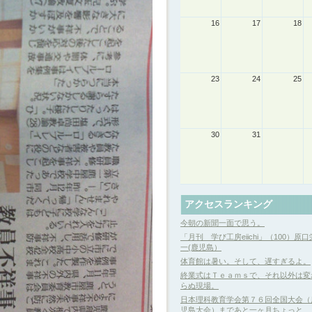
16
17
18
23
24
25
30
31
アクセスランキング
今朝の新聞一面で思う。
「月刊 学び工房eiichi」（100）原口
一(鹿児島）
体育館は暑い。そして、遅すぎるよ。
終業式はＴｅａｍｓで、それ以外は変
らぬ現場。
日本理科教育学会第７６回全国大会（
児島大会）まであと一ヶ月ちょっと