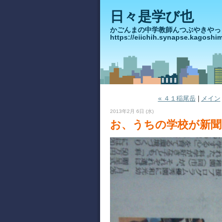
日々是学び也
かごんまの中学教師んつぶや
https://eiichih.synapse.ka
« ４１稲尾岳
|
メイン
2013年2月 6日 (水)
お、うちの学校が新聞