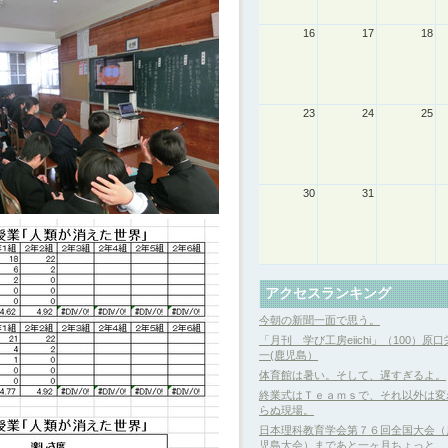
16
17
18
23
24
25
30
31
アクセスランキング
今朝の新聞一面で思う。
「月刊 学び工房eiichi」（100）原口
一(鹿児島）
体育館は暑い。そして、遅すぎるよ。
終業式はＴｅａｍｓで、それ以外は変
らぬ現場。
日本理科教育学会第７６回全国大会（
児島大会）まであと一ヶ月ちょっと