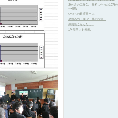
夏休みの工作01 最初に作った10万
一桜島
いつもの日曜日だよ。
夏休みの工作02 葉の役割
体調悪くなったよ。
1学期ラスト授業。