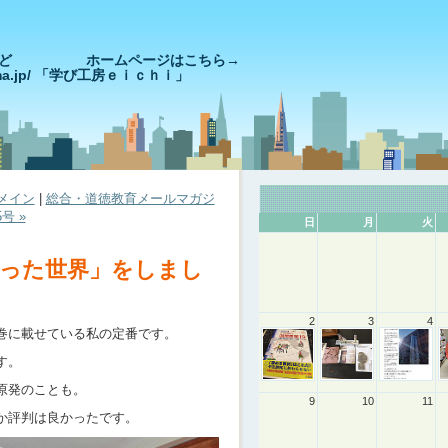
きやっど ホームページはこちら→
goshima.jp/ 「学び工房ｅｉｃｈｉ」
メイン
|
総合・道徳教育メールマガジ
5号 »
日
月
火
った世界」をしまし
2
3
4
巻に載せている私の定番です。
す。
原発のことも。
9
10
11
か評判は良かったです。