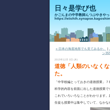
日々是学び也
かごんまの中学教師んつぶや
https://eiichih.synapse.ka
« 日本の海底地形でも見てみるか。
|
ン35
2015年12月 3日 (木)
道徳「人類のいなくな
た。
「中学校編とっておきの道徳授業」７
科学的内容を前面に出した道徳授業で
これでいろいろなことがわかります。
生徒も授業中は集中していて、なかな