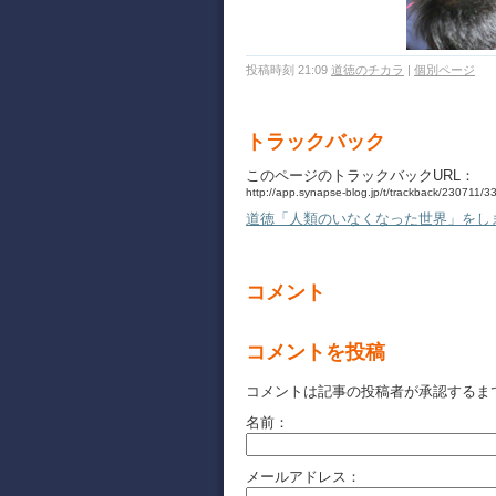
投稿時刻 21:09
道徳のチカラ
|
個別ページ
トラックバック
このページのトラックバックURL：
http://app.synapse-blog.jp/t/trackback/230711/
道徳「人類のいなくなった世界」をし
コメント
コメントを投稿
コメントは記事の投稿者が承認するま
名前：
メールアドレス：