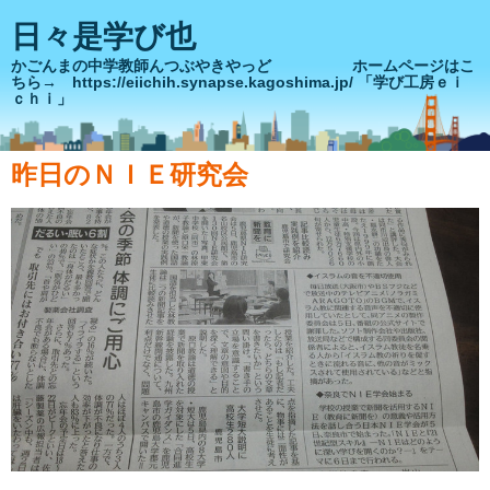
日々是学び也
かごんまの中学教師んつぶやきやっど ホームページはこ
ちら→ https://eiichih.synapse.kagoshima.jp/ 「学び工房ｅｉ
ｃｈｉ」
昨日のＮＩＥ研究会