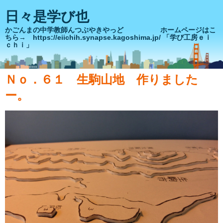
日々是学び也
かごんまの中学教師んつぶやきやっど ホームページはこ
ちら→ https://eiichih.synapse.kagoshima.jp/ 「学び工房ｅｉ
ｃｈｉ」
Ｎｏ．６１ 生駒山地 作りました
ー。