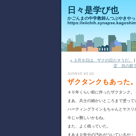
日々是学び也
かごんまの中学教師んつぶや
https://eiichih.synapse.ka
« ３月９日は、ザクの日だそうだ。
|
定 目の前
2025年3月 9日 (日)
ザクタンクもあった
４０年くらい前に作ったザクタンク。
まあ、兵士の細かいところまで塗って
ハーティングラインもちゃんとヤスリ
今じゃ難しいかもね。
また、よく残っていた。
まあ４０年分の汚れがついているが・