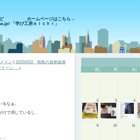
きやっど ホームページはこちら→
goshima.jp/ 「学び工房ｅｉｃｈｉ」
メイン
|
20250310 桜島の放射線測
でドーン »
日
月
火
。
2
3
4
いるなぁ。
がけで消しているし、
9
10
11
・・