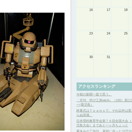
16
17
18
23
24
25
30
31
アクセスランキング
今朝の新聞一面で思う。
「月刊 学び工房eiichi」（100）原口
一(鹿児島）
終業式はＴｅａｍｓで、それ以外は変
らぬ現場。
日本理科教育学会第７６回全国大会（
児島大会）まであと一ヶ月ちょっと
夏休みの工作01 最初に作った10万