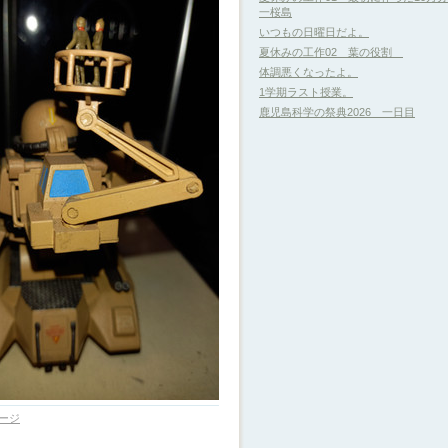
一桜島
いつもの日曜日だよ。
夏休みの工作02 葉の役割
体調悪くなったよ。
1学期ラスト授業。
鹿児島科学の祭典2026 一日目
ージ