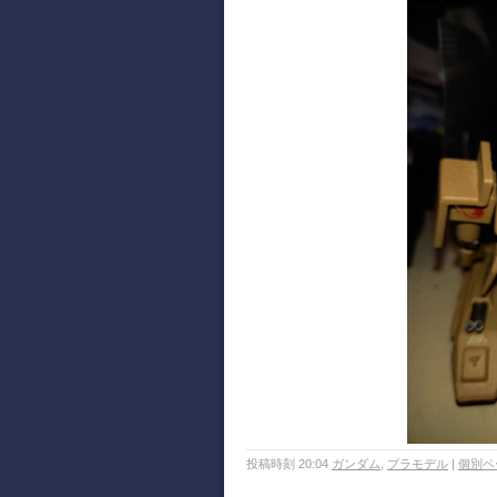
投稿時刻 20:04
ガンダム
,
プラモデル
|
個別ペ