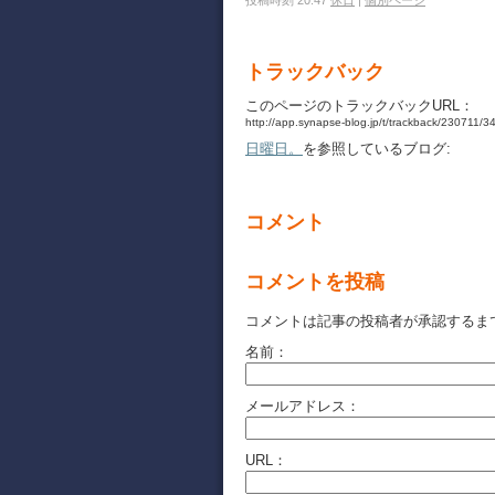
投稿時刻 20:47
休日
|
個別ページ
トラックバック
このページのトラックバックURL：
http://app.synapse-blog.jp/t/trackback/230711/
日曜日。
を参照しているブログ:
コメント
コメントを投稿
コメントは記事の投稿者が承認するま
名前：
メールアドレス：
URL：