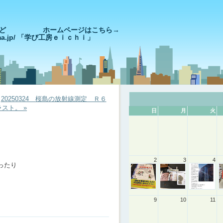
きやっど ホームページはこちら→
goshima.jp/ 「学び工房ｅｉｃｈｉ」
|
20250324 桜島の放射線測定 Ｒ６
スト。 »
日
月
火
2
3
4
ったり
9
10
11