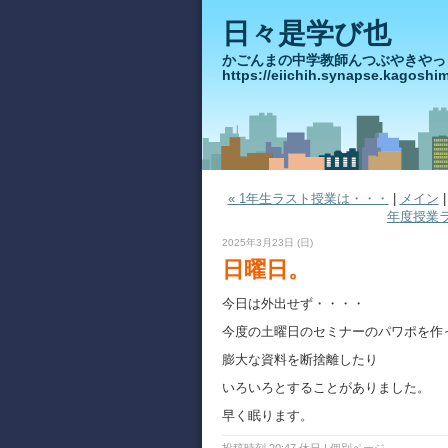
日々是学び也
かごんまの中学教師んつぶや
https://eiichih.synapse.ka
« 1年生ラスト授業は・・・
|
メイン
年度授業ラ
2025年3月23日 (日)
日曜日。
今日は外出せず・・・・
今度の土曜日のセミナーのパワポを作
膨大な資料を断捨離したり
いろいろとすることがありました。
早く眠ります。