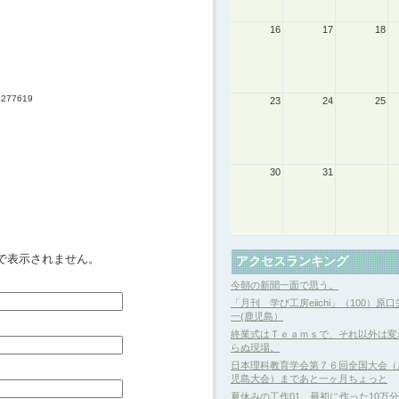
16
17
18
34277619
23
24
25
30
31
で表示されません。
アクセスランキング
今朝の新聞一面で思う。
「月刊 学び工房eiichi」（100）原口
一(鹿児島）
終業式はＴｅａｍｓで、それ以外は変
らぬ現場。
日本理科教育学会第７６回全国大会（
児島大会）まであと一ヶ月ちょっと
夏休みの工作01 最初に作った10万