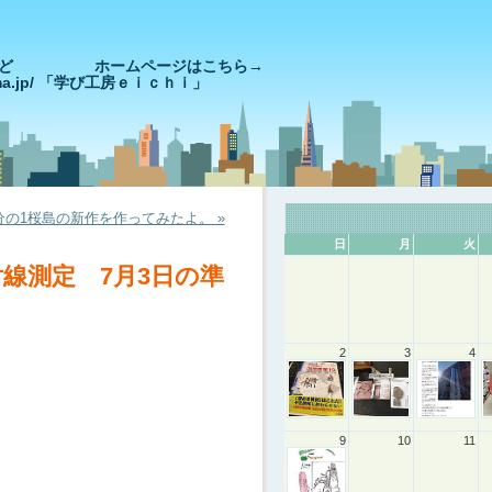
きやっど ホームページはこちら→
goshima.jp/ 「学び工房ｅｉｃｈｉ」
分の1桜島の新作を作ってみたよ。 »
日
月
火
放射線測定 7月3日の準
2
3
4
9
10
11