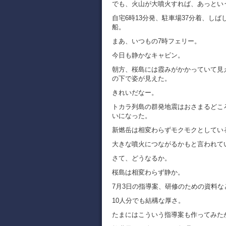
でも、火山が大噴火すれば、あっとい
自宅6時13分発、駐車場37分着、しば
船。
まあ、いつもの7時フェリー。
今日も静かなキャビン。
朝方、桜島には霞みがかかっていて見
の下で姿が見えた。
きれいだなー。
トカラ列島の群発地震はおさまるどこ
いになった。
新燃岳は相変わらずモクモクとしてい
大きな噴火につながるかもと言われて
さて、どうなるか。
桜島は相変わらず静か。
7月3日の指導案、研修のための資料な
10人分でも結構な厚さ。
たまにはこういう指導案も作ってみた