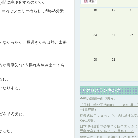
う間に寒冷化するのだが。
16
17
18
し車内でフェリー待ちして6時48分乗
23
24
25
えなかったが、昼過ぎからは熱い太陽
30
31
ろか震度5という揺れも生み出すくら
るし。
いたりする。
アクセスランキング
今朝の新聞一面で思う。
「月刊 学び工房eiichi」（100）原口
一(鹿児島）
どをそろえた。
終業式はＴｅａｍｓで、それ以外は変
らぬ現場。
日本理科教育学会第７６回全国大会（
かった。
児島大会）まであと一ヶ月ちょっと
夏休みの工作01 最初に作った10万