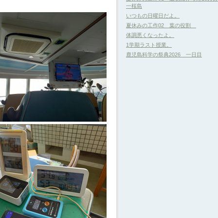
一桜島
いつもの日曜日だよ。
夏休みの工作02 葉の役割
体調悪くなったよ。
1学期ラスト授業。
鹿児島科学の祭典2026 一日目