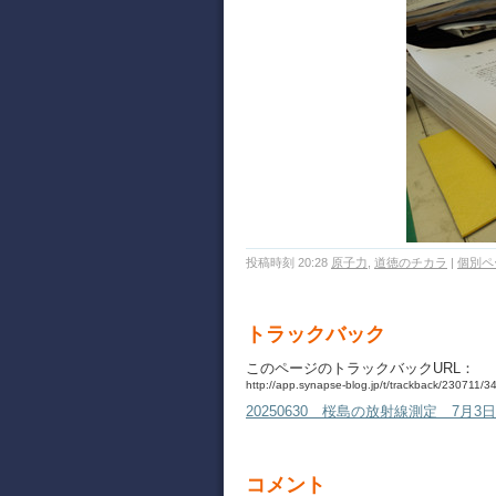
投稿時刻 20:28
原子力
,
道徳のチカラ
|
個別ペ
トラックバック
このページのトラックバックURL：
http://app.synapse-blog.jp/t/trackback/230711/
20250630 桜島の放射線測定 7月3
コメント