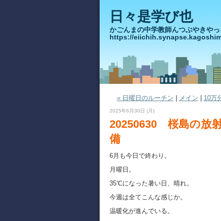
日々是学び也
かごんまの中学教師んつぶや
https://eiichih.synapse.ka
« 日曜日のルーチン
|
メイン
|
10万
2025年6月30日 (月)
20250630 桜島の
備
6月も今日で終わり。
月曜日。
35℃になった暑い日、晴れ。
今週は全てこんな感じか。
温暖化が進んでいる。