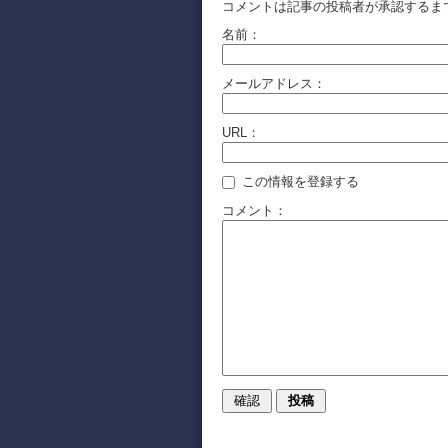
コメントは記事の投稿者が承認するま
名前：
メールアドレス：
URL：
この情報を登録する
コメント：