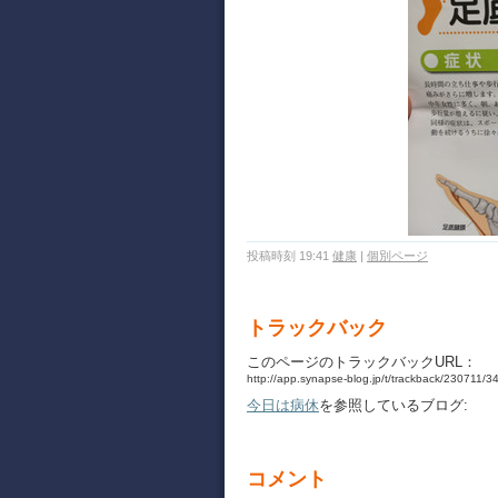
投稿時刻 19:41
健康
|
個別ページ
トラックバック
このページのトラックバックURL：
http://app.synapse-blog.jp/t/trackback/230711/
今日は病休
を参照しているブログ:
コメント