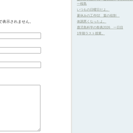
一桜島
いつもの日曜日だよ。
夏休みの工作02 葉の役割
で表示されません。
体調悪くなったよ。
鹿児島科学の祭典2026 一日目
1学期ラスト授業。