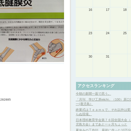
16
17
18
23
24
25
30
31
アクセスランキング
今朝の新聞一面で思う。
「月刊 学び工房eiichi」（100）原口
34282885
一(鹿児島）
終業式はＴｅａｍｓで、それ以外は変
らぬ現場。
日本理科教育学会第７６回全国大会（
児島大会）まであと一ヶ月ちょっと
夏休みの工作01 最初に作った10万