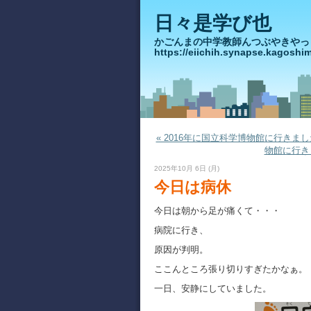
日々是学び也
かごんまの中学教師んつぶや
https://eiichih.synapse.ka
« 2016年に国立科学博物館に行きま
物館に行き
2025年10月 6日 (月)
今日は病休
今日は朝から足が痛くて・・・
病院に行き、
原因が判明。
ここんところ張り切りすぎたかなぁ。
一日、安静にしていました。