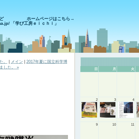
きやっど ホームページはこちら→
goshima.jp/ 「学び工房ｅｉｃｈｉ」
した。
|
メイン
|
2017年夏に国立科学博
ました。 »
日
月
火
2
3
4
9
10
11