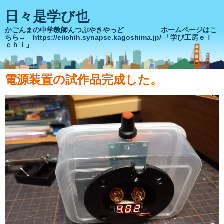
日々是学び也
かごんまの中学教師んつぶやきやっど ホームページはこ
ちら→ https://eiichih.synapse.kagoshima.jp/ 「学び工房ｅｉ
ｃｈｉ」
電源装置の試作品完成した。