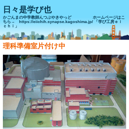
日々是学び也
かごんまの中学教師んつぶやきやっど ホームページはこ
ちら→ https://eiichih.synapse.kagoshima.jp/ 「学び工房ｅｉ
ｃｈｉ」
理科準備室片付け中