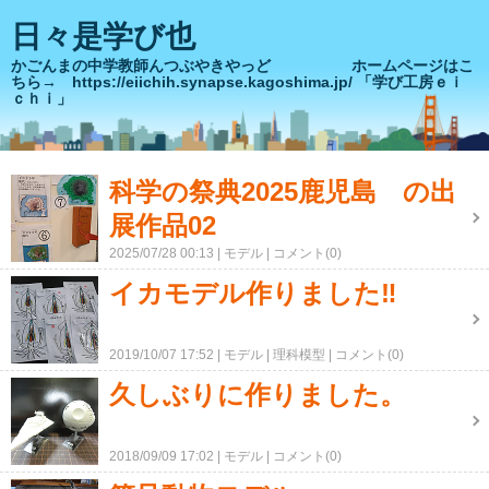
日々是学び也
かごんまの中学教師んつぶやきやっど ホームページはこ
ちら→ https://eiichih.synapse.kagoshima.jp/ 「学び工房ｅｉ
ｃｈｉ」
科学の祭典2025鹿児島 の出
展作品02
2025/07/28 00:13
モデル
コメント(0)
イカモデル作りました‼
2019/10/07 17:52
モデル
理科模型
コメント(0)
久しぶりに作りました。
2018/09/09 17:02
モデル
コメント(0)