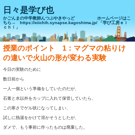
日々是学び也
かごんまの中学教師んつぶやきやっど ホームページはこ
ちら→ https://eiichih.synapse.kagoshima.jp/ 「学び工房ｅｉ
ｃｈｉ」
授業のポイント 1：マグマの粘りけ
の違いで火山の形が変わる実験
今日の実験のために
数日前から
一人一個という準備をしていたのだが、
石膏と水以外をカップに入れて保管していたら、
この寒さでゲル状になってしまい、
試しに熱湯をかけて溶かそうとしたが、
ダメで、もう事前に作ったものは廃棄した。