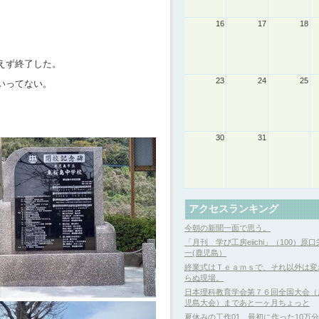
16
17
18
。
えず終了した。
23
24
25
いってない。
30
31
アクセスランキング
今朝の新聞一面で思う。
「月刊 学び工房eiichi」（100）原口
一(鹿児島）
終業式はＴｅａｍｓで、それ以外は変
らぬ現場。
日本理科教育学会第７６回全国大会（
児島大会）まであと一ヶ月ちょっと
夏休みの工作01 最初に作った10万