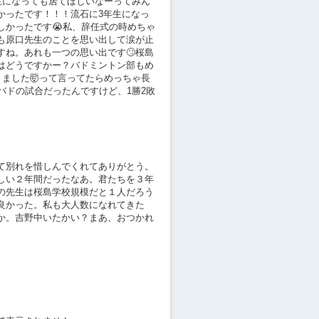
生になっても居てほしいなーってみん
かったです！！！流石に3年生になっ
しかったです😭私、辞任式の時めちゃ
らも原口先生のことを思い出して涙が止
すね。あれも一つの思い出です🙄桜島
はどうですかー？バドミントン部もめ
りました🤯って言ってたらめっちゃ長
バドの試合だったんですけど、1勝2敗
て別れを惜しんでくれてありがとう。
しい２年間だったなあ。君たちを３年
の先生は桜島学校規模だと１人だろう
良かった。私も大人数になれてきた
か。吉野中いたかい？まあ、おつかれ