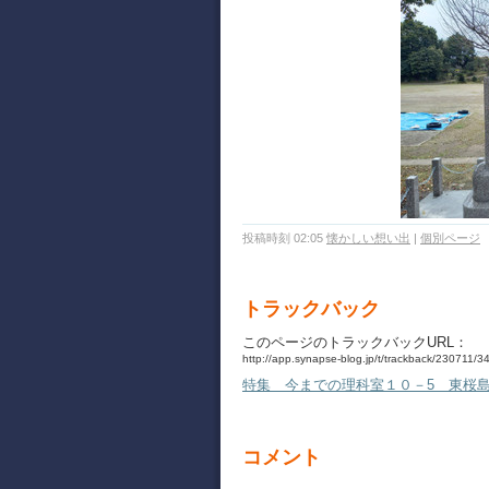
投稿時刻 02:05
懐かしい想い出
|
個別ページ
トラックバック
このページのトラックバックURL：
http://app.synapse-blog.jp/t/trackback/230711/
特集 今までの理科室１０－5 東桜
コメント