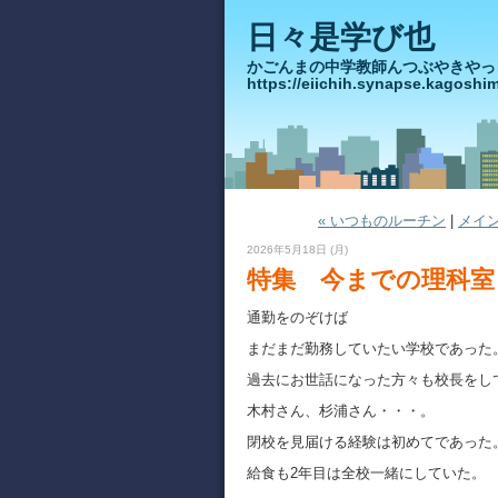
日々是学び也
かごんまの中学教師んつぶや
https://eiichih.synapse.ka
« いつものルーチン
|
メイ
2026年5月18日 (月)
特集 今までの理科室
通勤をのぞけば
まだまだ勤務していたい学校であった
過去にお世話になった方々も校長をし
木村さん、杉浦さん・・・。
閉校を見届ける経験は初めてであった
給食も2年目は全校一緒にしていた。