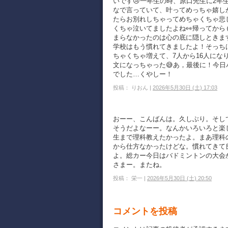
いです😢一年生の時、原口先生に2年
なで言っていて、叶ってめっちゃ嬉し
たらお別れしちゃってめちゃくちゃ悲
くちゃ泣いてましたよね👀帰ってか
まらなかったのは心の底に隠しときま
学校はもう慣れてきましたよ！そっち
ちゃくちゃ増えて、7人から16人にな
文になっちゃった😅あ，最後に！今日
でした…くやしー！
投稿： りおん |
2026年5月30日 (土) 17:03
おーー、こんばんは。久しぶり。そし
そうだよなーー。なんかいろいろと楽
生まで理科教えたかったよ。まあ理科
から仕方なかったけどな。慣れてきて
よ。総カー今日はバドミントンの大会
さまー。またね。
投稿： 栄一 |
2026年5月30日 (土) 20:50
コメントを投稿