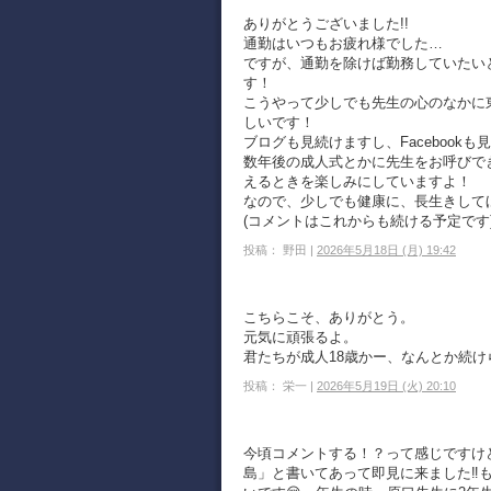
ありがとうございました!!
通勤はいつもお疲れ様でした…
ですが、通勤を除けば勤務していたい
す！
こうやって少しでも先生の心のなかに
しいです！
ブログも見続けますし、Facebookも
数年後の成人式とかに先生をお呼びで
えるときを楽しみにしていますよ！
なので、少しでも健康に、長生きして
(コメントはこれからも続ける予定です
投稿： 野田 |
2026年5月18日 (月) 19:42
こちらこそ、ありがとう。
元気に頑張るよ。
君たちが成人18歳かー、なんとか続
投稿： 栄一 |
2026年5月19日 (火) 20:10
今頃コメントする！？って感じですけ
島」と書いてあって即見に来ました‼️