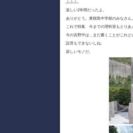
ふふふ。
楽しい2年間だったよ。
ありがとう。東桜島中学校のみなさん
これで特集 今までの理科室もとりあ
今の吉野中は，まだ書くことがこれと
設営もできないしね。
寂しいモノだ。