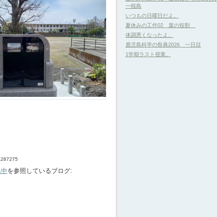
一桜島
いつもの日曜日だよ。
夏休みの工作02 葉の役割
体調悪くなったよ。
鹿児島科学の祭典2026 一日目
1学期ラスト授業。
34287275
島中
を参照しているブログ: