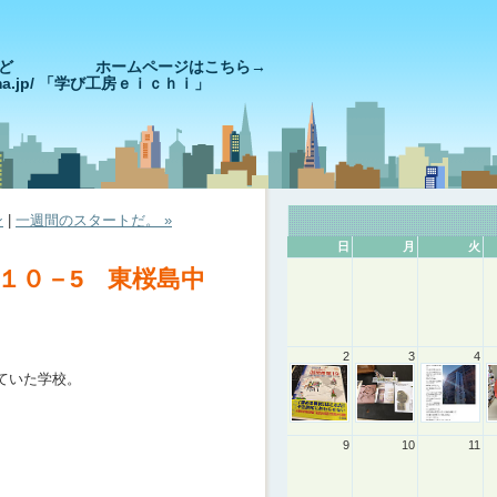
きやっど ホームページはこちら→
goshima.jp/ 「学び工房ｅｉｃｈｉ」
ン
|
一週間のスタートだ。 »
日
月
火
１０－5 東桜島中
。
2
3
4
ていた学校。
。
9
10
11