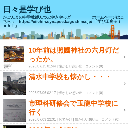
日々是学び也
かごんまの中学教師んつぶやきやっど ホームページはこ
ちら→ https://eiichih.synapse.kagoshima.jp/ 「学び工房ｅｉ
ｃｈｉ」
10年前は照國神社の六月灯だ
ったか。
2026/07/15 01:44
懐かしい想い出
コメント(0)
清水中学校も懐かし・・・
2026/07/06 02:17
懐かしい想い出
コメント(0)
市理科研修会で玉龍中学校に
行く
2026/07/03 22:31
おでかけ
懐かしい想い出
コメント(0)