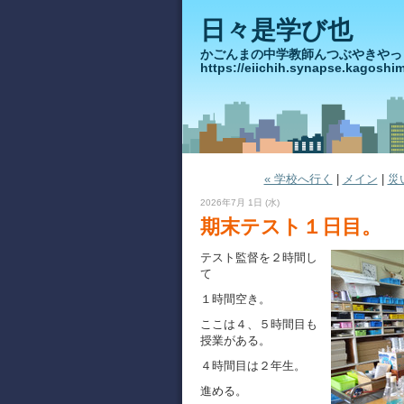
日々是学び也
かごんまの中学教師んつぶや
https://eiichih.synapse.ka
« 学校へ行く
|
メイン
|
災
2026年7月 1日 (水)
期末テスト１日目。
テスト監督を２時間し
て
１時間空き。
ここは４、５時間目も
授業がある。
４時間目は２年生。
進める。