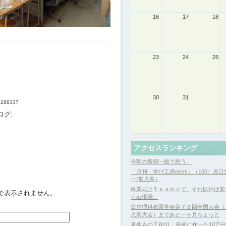
16
17
18
23
24
25
30
31
34288337
ログ:
アクセスランキング
今朝の新聞一面で思う。
「月刊 学び工房eiichi」（100）原口
一(鹿児島）
終業式はＴｅａｍｓで、それ以外は変
で表示されません。
らぬ現場。
日本理科教育学会第７６回全国大会（
児島大会）まであと一ヶ月ちょっと
夏休みの工作01 最初に作った10万