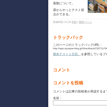
蒸散について。
昼からやっとテスト採
点ができる。
投稿時刻 21:29
学校
|
個別ページ
トラックバック
このページのトラックバックURL：
http://app.synapse-blog.jp/t/trackback/230711/
期末テスト１日目。
を参照しているブ
コメント
コメントを投稿
コメントは記事の投稿者が承認するま
名前：