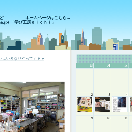
きやっど ホームページはこちら→
goshima.jp/ 「学び工房ｅｉｃｈｉ」
いはいきなりやってくる »
日
月
火
2
3
4
9
10
11