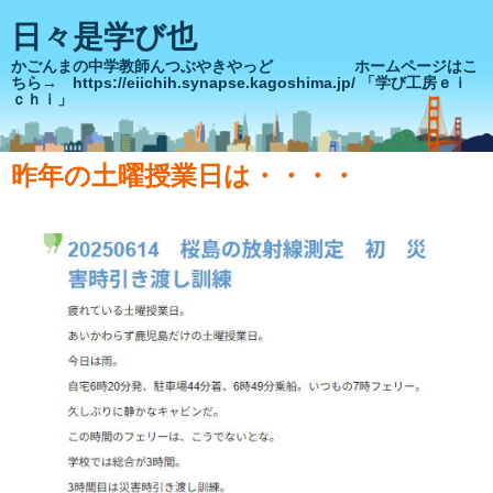
日々是学び也
かごんまの中学教師んつぶやきやっど ホームページはこ
ちら→ https://eiichih.synapse.kagoshima.jp/ 「学び工房ｅｉ
ｃｈｉ」
昨年の土曜授業日は・・・・