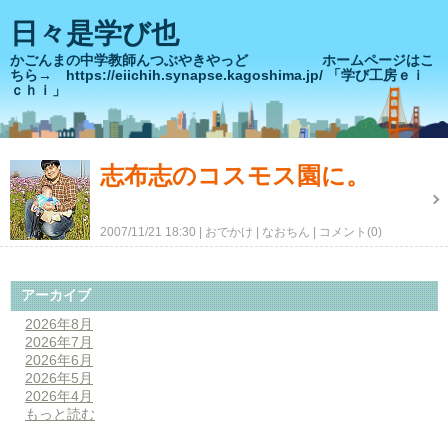
日々是学び也
かごんまの中学教師んつぶやきやっど ホームページはこ
ちら→ https://eiichih.synapse.kagoshima.jp/ 「学び工房ｅｉ
ｃｈｉ」
志布志のコスモス園に。
2007/11/21 18:30
おでかけ
なおちん
コメント(0)
アーカイブ
2026年8月
2026年7月
2026年6月
2026年5月
2026年4月
もっと読む