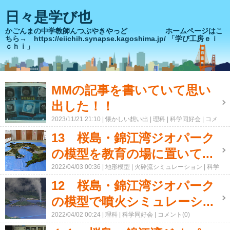
日々是学び也
かごんまの中学教師んつぶやきやっど ホームページはこ
ちら→ https://eiichih.synapse.kagoshima.jp/ 「学び工房ｅｉ
ｃｈｉ」
MMの記事を書いていて思い
出した！！
2023/11/21 21:10
懐かしい想い出
理科
科学同好会
コメ
ント(0)
13 桜島・錦江湾ジオパーク
の模型を教育の場に置いて...
2022/04/03 00:36
地形模型
火砕流シミュレーション
科学
同好会
コメント(0)
12 桜島・錦江湾ジオパーク
の模型で噴火シミュレーシ...
2022/04/02 00:24
理科
科学同好会
コメント(0)