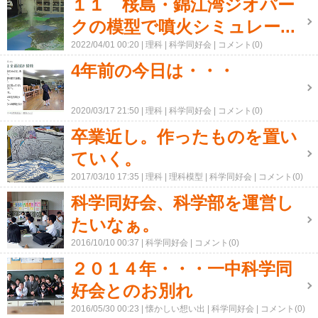
１１ 桜島・錦江湾ジオパー
クの模型で噴火シミュレー...
2022/04/01 00:20
理科
科学同好会
コメント(0)
4年前の今日は・・・
2020/03/17 21:50
理科
科学同好会
コメント(0)
卒業近し。作ったものを置い
ていく。
2017/03/10 17:35
理科
理科模型
科学同好会
コメント(0)
科学同好会、科学部を運営し
たいなぁ。
2016/10/10 00:37
科学同好会
コメント(0)
２０１４年・・・一中科学同
好会とのお別れ
2016/05/30 00:23
懐かしい想い出
科学同好会
コメント(0)