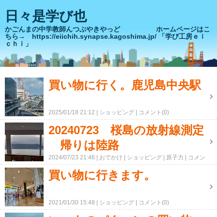
日々是学び也
かごんまの中学教師んつぶやきやっど ホームページはこ
ちら→ https://eiichih.synapse.kagoshima.jp/ 「学び工房ｅｉ
ｃｈｉ」
買い物に行く。鹿児島中央駅
2025/01/18 21:12
ショッピング
コメント(0)
20240723 桜島の放射線測定
帰りは陸路
2024/07/23 21:46
おでかけ
ショッピング
原子力
コメン
ト(0)
買い物に行きます。
2021/01/30 15:48
ショッピング
コメント(0)