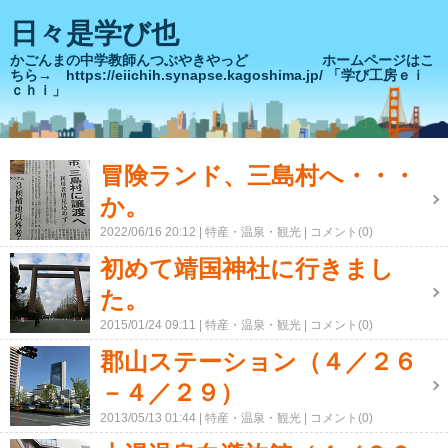
日々是学び也
かごんまの中学教師んつぶやきやっど ホームページはこ
ちら→ https://eiichih.synapse.kagoshima.jp/ 「学び工房ｅｉ
ｃｈｉ」
冒険ランド、三島村へ・・・
か。
2022/06/16 20:12
特産・温泉・観光
コメント(0)
初めて靖国神社に行きまし
た。
2015/01/24 09:11
特産・温泉・観光
コメント(0)
郡山ステーション（４／２６
－４／２９）
2013/05/13 01:44
特産・温泉・観光
コメント(0)