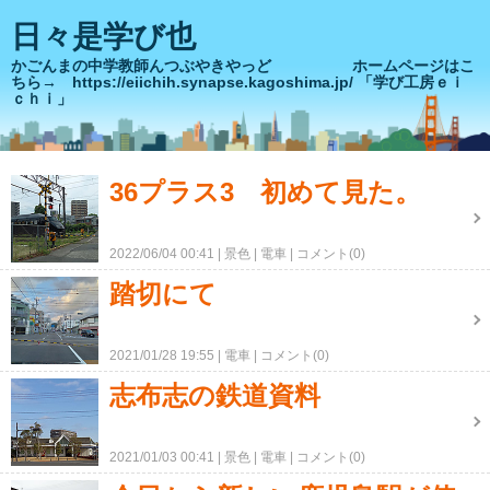
日々是学び也
かごんまの中学教師んつぶやきやっど ホームページはこ
ちら→ https://eiichih.synapse.kagoshima.jp/ 「学び工房ｅｉ
ｃｈｉ」
36プラス3 初めて見た。
2022/06/04 00:41
景色
電車
コメント(0)
踏切にて
2021/01/28 19:55
電車
コメント(0)
志布志の鉄道資料
2021/01/03 00:41
景色
電車
コメント(0)