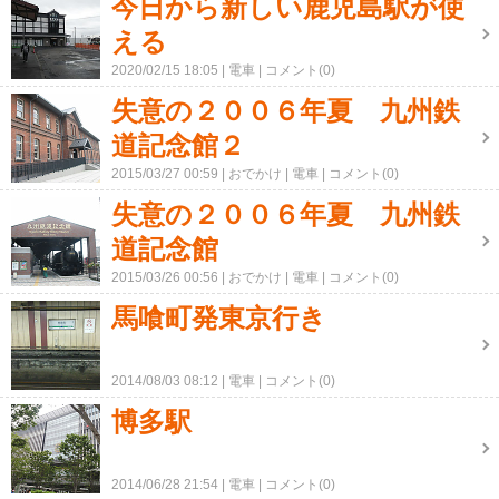
今日から新しい鹿児島駅が使
える
2020/02/15 18:05
電車
コメント(0)
失意の２００６年夏 九州鉄
道記念館２
2015/03/27 00:59
おでかけ
電車
コメント(0)
失意の２００６年夏 九州鉄
道記念館
2015/03/26 00:56
おでかけ
電車
コメント(0)
馬喰町発東京行き
2014/08/03 08:12
電車
コメント(0)
博多駅
2014/06/28 21:54
電車
コメント(0)