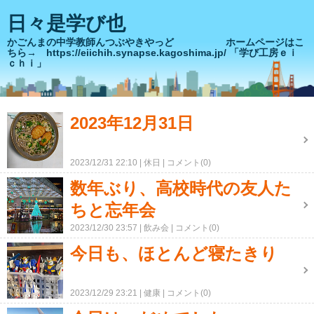
日々是学び也
かごんまの中学教師んつぶやきやっど ホームページはこ
ちら→ https://eiichih.synapse.kagoshima.jp/ 「学び工房ｅｉ
ｃｈｉ」
2023年12月31日
2023/12/31 22:10
休日
コメント(0)
数年ぶり、高校時代の友人た
ちと忘年会
2023/12/30 23:57
飲み会
コメント(0)
今日も、ほとんど寝たきり
2023/12/29 23:21
健康
コメント(0)